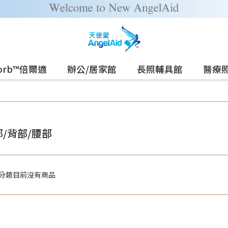
sorb™倍爾適
辦公/居家館
長照輔具館
醫療
/背部/腰部
分類目前沒有商品