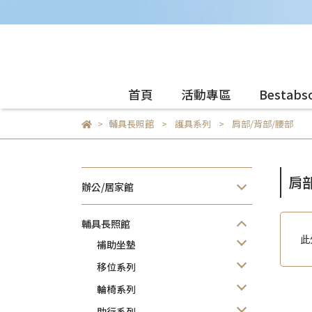
首頁
活動專區
Bestab
輔具長照館
護具系列
肩部/背部/腰部
肩部
辦公/居家館
輔具長照館
此
補助坐墊
移位系列
輪椅系列
助行系列