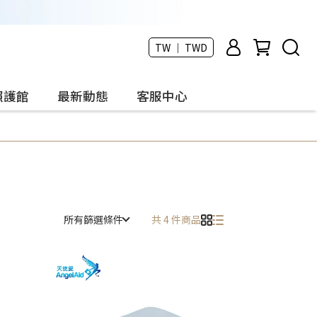
TW ｜ TWD
照護館
最新動態
客服中心
所有篩選條件
共 4 件商品