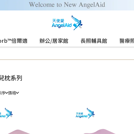
sorb™倍爾適
辦公/居家館
長照輔具館
醫療
兒枕系列
排序
價格