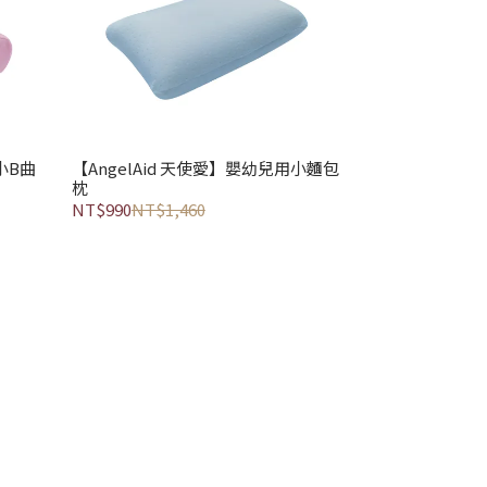
小B曲
【AngelAid 天使愛】嬰幼兒用小麵包
枕
NT$990
NT$1,460