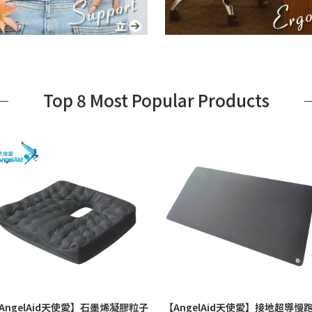
Top 8 Most Popular Products
AngelAid天使愛】石墨烯凝膠粒子
【AngelAid天使愛】接地超導慢