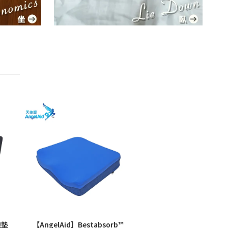
跑墊
【AngelAid】Bestabsorb™