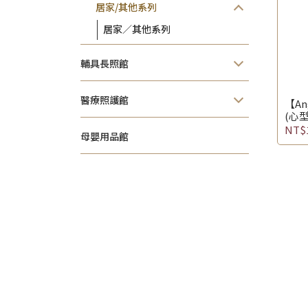
居家/其他系列
居家／其他系列
輔具長照館
醫療照護館
【A
(心型
NT$
母嬰用品館