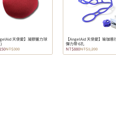
ngelAid 天使愛】凝膠握力球
【AngelAid 天使愛】瑜珈普
)
彈力帶 6孔
150
NT$300
NT$880
NT$1,200