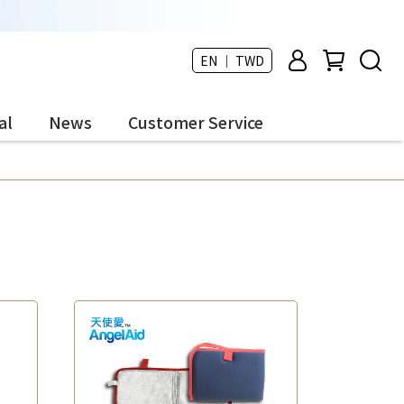
EN ｜ TWD
al
News
Customer Service