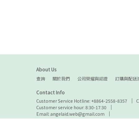
About Us
查詢
關於我們
公司榮耀與認證
訂購與配送
Contact Info
Customer Service Hotline: +8864-2558-8357
C
Customer service hour: 8:30-17:30
Email: angelaid.web@gmail.com
Address: No. 13, Aly. 162, Ln. 136, Sec. 1, Jiahou Rd
Tax ID: 86272135