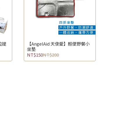
拉提
【AngelAid 天使愛】輕便野餐小
坐墊
NT$150
NT$200