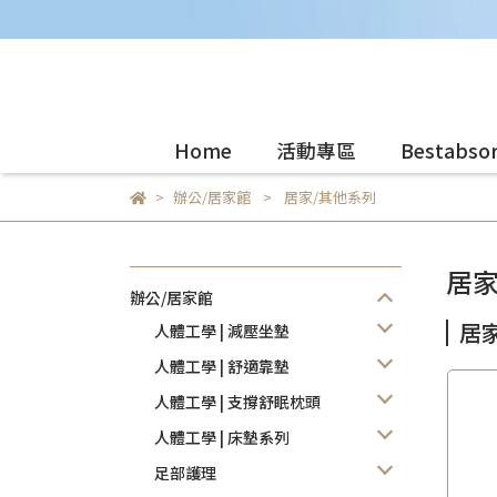
Home
活動專區
Bestabso
辦公/居家館
居家/其他系列
居家
辦公/居家館
居
人體工學 | 減壓坐墊
人體工學 | 舒適靠墊
人體工學 | 支撐舒眠枕頭
人體工學 | 床墊系列
足部護理