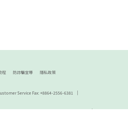
流程
防詐騙宣導
隱私政策
ustomer Service Fax: +8864-2556-6381
., Houli Dist., Taichung City 421, Taiwan (R.O.C.)