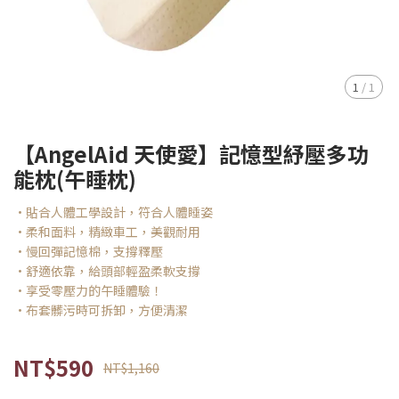
1
/
1
【AngelAid 天使愛】記憶型紓壓多功
能枕(午睡枕)
·貼合人體工學設計，符合人體睡姿
·柔和面料，精緻車工，美觀耐用
·慢回彈記憶棉，支撐釋壓
·舒適依靠，給頭部輕盈柔軟支撐
·享受零壓力的午睡體驗！
·布套髒污時可拆卸，方便清潔
NT$590
NT$1,160