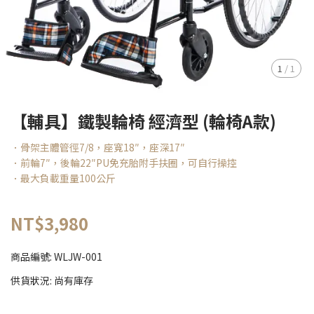
1
/
1
【輔具】鐵製輪椅 經濟型 (輪椅A款)
．骨架主體管徑7/8，座寬18″，座深17″
．前輪7″，後輪22″PU免充胎附手扶圈，可自行操控
．最大負載重量100公斤
NT$3,980
商品編號:
WLJW-001
供貨狀況:
尚有庫存