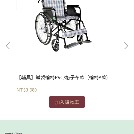
【輔具】鐵製輪椅PVC/格子布款（輪椅A款)
【
NT$3,980
NT
加入購物車